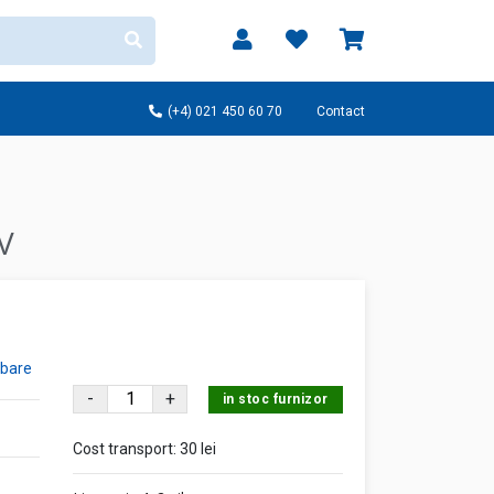
(+4) 021 450 60 70
Contact
V
ebare
-
+
in stoc furnizor
Cost transport:
30 lei