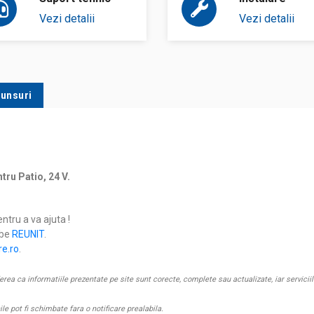
Vezi detalii
Vezi detalii
punsuri
ru Patio, 24 V.
entru a va ajuta !
ube
REUNIT
.
re.ro
.
 ca informatiile prezentate pe site sunt corecte, complete sau actualizate, iar serviciile 
nile pot fi schimbate fara o notificare prealabila.