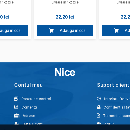
n 1-2 zile
Livrare in 1-2 zile
Livrare i
0 lei
22,20 lei
22,2
auga in cos
Adauga in cos
Ad
Contul meu
Suport client
Panou de control
Intrebari frecv
Comenzi
Confidentialita
Adrese
Termeni si cond
Detalii cont
ANPC