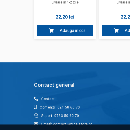
Livrare in 1-2 zile
Livrare i
22,20 lei
22,2
Adauga in cos
Ad
Contact general
Contact
Comenzi: 021 50 60 70
Suport: 0733 50 60 70
Email: contact@nice.store.ro