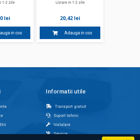
n 1-2 zile
Livrare in 1-2 zile
0 lei
20,42 lei
auga in cos
Adauga in cos
i
Informatii utile
ente
Transport gratuit
te
Suport tehnic
itii
Instalare
Service