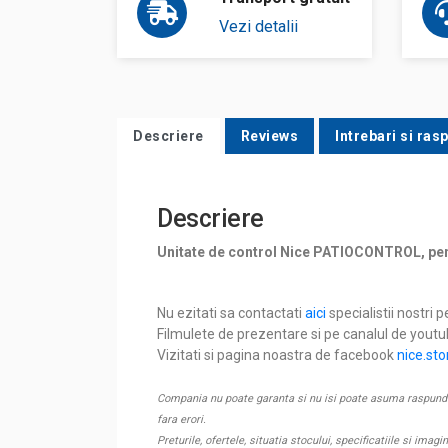
Vezi detalii
Descriere
Reviews
Intrebari si ras
Descriere
Unitate de control Nice PATIOCONTROL, pent
Nu ezitati sa contactati
aici
specialistii nostri p
Filmulete de prezentare si pe canalul de yout
Vizitati si pagina noastra de facebook
nice.sto
Compania nu poate garanta si nu isi poate asuma raspunderea
fara erori.
Preturile, ofertele, situatia stocului, specificatiile si imagi