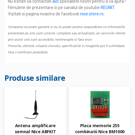
Nu ezitati sa contactati
aici
specialistii nostri pentru a va ajuta !
Filmulete de prezentare si pe canalul de youtube
REUNIT
.
Vizitati si pagina noastra de facebook
nice.store.ro
.
Compania nu poate garanta si nu isi poate asuma raspunderea ca informatiile
prezentate pe site sunt corecte, complete sau actualizate, iar serviciile oferite
prin acest site sunt accesibile, neintrerupte si fara erori.
Preturile, ofertele, situatia stocului, specificatiile si imaginile pot fi schimbate
fara o notificare prealabila.
Produse similare
Antena amplificare
Placa memorie 255
semnal Nice ABFKIT
combinatii Nice BM1000