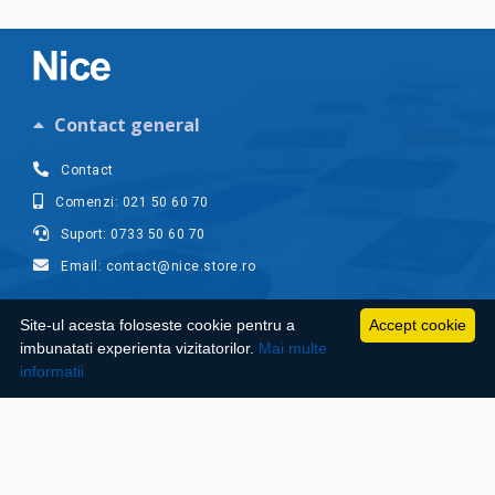
Contact general
Contact
Comenzi: 021 50 60 70
Suport: 0733 50 60 70
Email: contact@nice.store.ro
Contul meu
Site-ul acesta foloseste cookie pentru a
Accept cookie
imbunatati experienta vizitatorilor.
Mai multe
Suport clienti
informatii
Informatii utile