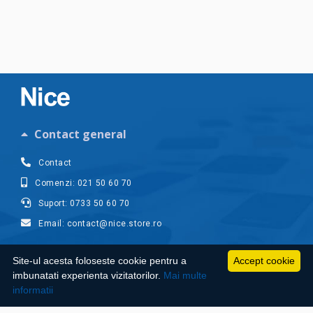
Contact general
Contact
Comenzi: 021 50 60 70
Suport: 0733 50 60 70
Email: contact@nice.store.ro
Contul meu
Site-ul acesta foloseste cookie pentru a
Accept cookie
imbunatati experienta vizitatorilor.
Mai multe
Suport clienti
informatii