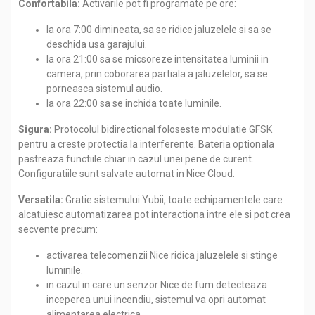
Confortabila:
Activarile pot fi programate pe ore:
la ora 7:00 dimineata, sa se ridice jaluzelele si sa se
deschida usa garajului.
la ora 21:00 sa se micsoreze intensitatea luminii in
camera, prin coborarea partiala a jaluzelelor, sa se
porneasca sistemul audio.
la ora 22:00 sa se inchida toate luminile.
Sigura:
Protocolul bidirectional foloseste modulatie GFSK
pentru a creste protectia la interferente. Bateria optionala
pastreaza functiile chiar in cazul unei pene de curent.
Configuratiile sunt salvate automat in Nice Cloud.
Versatila:
Gratie sistemului Yubii, toate echipamentele care
alcatuiesc automatizarea pot interactiona intre ele si pot crea
secvente precum:
activarea telecomenzii Nice ridica jaluzelele si stinge
luminile.
in cazul in care un senzor Nice de fum detecteaza
inceperea unui incendiu, sistemul va opri automat
alimentarea electrica.