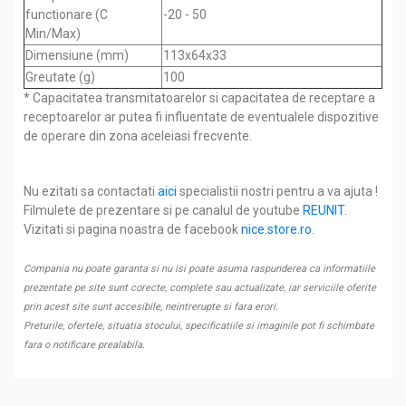
functionare (C
-20 - 50
Min/Max)
Dimensiune (mm)
113x64x33
Greutate (g)
100
* Capacitatea transmitatoarelor si capacitatea de receptare a
receptoarelor ar putea fi influentate de eventualele dispozitive
de operare din zona aceleiasi frecvente.
Nu ezitati sa contactati
aici
specialistii nostri pentru a va ajuta !
Filmulete de prezentare si pe canalul de youtube
REUNIT
.
Vizitati si pagina noastra de facebook
nice.store.ro
.
Compania nu poate garanta si nu isi poate asuma raspunderea ca informatiile
prezentate pe site sunt corecte, complete sau actualizate, iar serviciile oferite
prin acest site sunt accesibile, neintrerupte si fara erori.
Preturile, ofertele, situatia stocului, specificatiile si imaginile pot fi schimbate
fara o notificare prealabila.