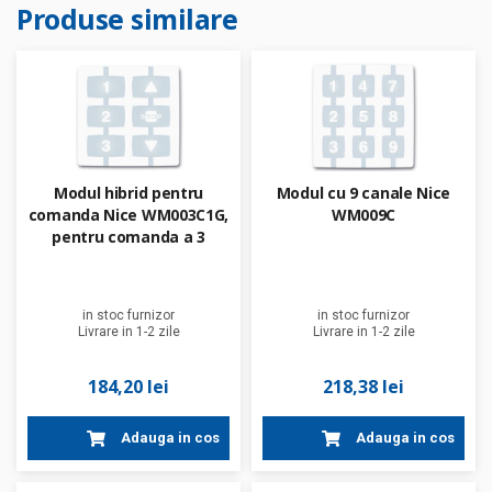
Produse similare
Modul hibrid pentru
Modul cu 9 canale Nice
comanda Nice WM003C1G,
WM009C
pentru comanda a 3
automatisme pas-cu-pas
si a unui automatism
deschide-stop-inchide
in stoc furnizor
in stoc furnizor
Livrare in 1-2 zile
Livrare in 1-2 zile
184,20 lei
218,38 lei
Adauga in cos
Adauga in cos