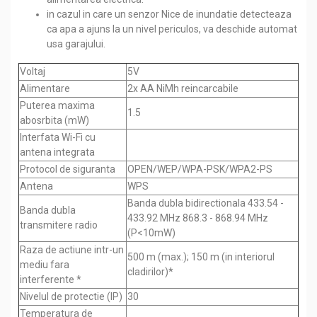
in cazul in care un senzor Nice de inundatie detecteaza
ca apa a ajuns la un nivel periculos, va deschide automat
usa garajului.
Voltaj
5V
Alimentare
2x AA NiMh reincarcabile
Puterea maxima
1.5
abosrbita (mW)
Interfata Wi-Fi cu
antena integrata
Protocol de siguranta
OPEN/WEP/WPA-PSK/WPA2-PS
Antena
WPS
Banda dubla bidirectionala 433.54 -
Banda dubla
433.92 MHz 868.3 - 868.94 MHz
transmitere radio
(P<10mW)
Raza de actiune intr-un
500 m (max.); 150 m (in interiorul
mediu fara
cladirilor)*
interferente *
Nivelul de protectie (IP)
30
Temperatura de