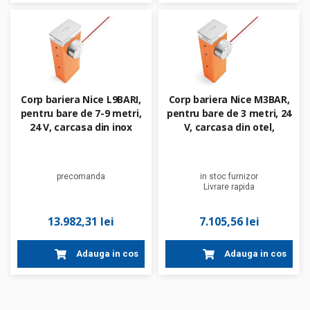
Corp bariera Nice L9BARI,
Corp bariera Nice M3BAR,
pentru bare de 7-9 metri,
pentru bare de 3 metri, 24
24 V, carcasa din inox
V, carcasa din otel,
tratament cataforeza,
vopsit
precomanda
in stoc furnizor
Livrare rapida
13.982,31 lei
7.105,56 lei
Adauga in cos
Adauga in cos